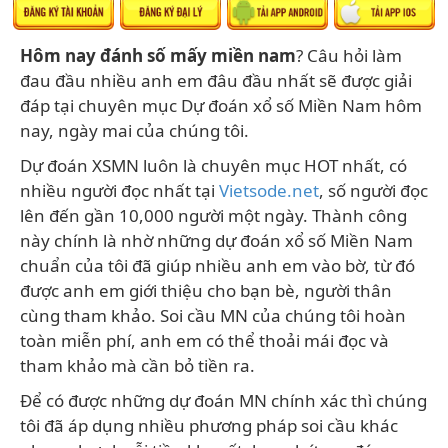
Hôm nay đánh số mấy miền nam
? Câu hỏi làm
đau đầu nhiều anh em đâu đầu nhất sẽ được giải
đáp tại chuyên mục Dự đoán xổ số Miền Nam hôm
nay, ngày mai của chúng tôi.
Dự đoán XSMN luôn là chuyên mục HOT nhất, có
nhiều người đọc nhất tại
Vietsode.net
, số người đọc
lên đến gần 10,000 người một ngày. Thành công
này chính là nhờ những dự đoán xổ số Miền Nam
chuẩn của tôi đã giúp nhiều anh em vào bờ, từ đó
được anh em giới thiệu cho bạn bè, người thân
cùng tham khảo. Soi cầu MN của chúng tôi hoàn
toàn miễn phí, anh em có thể thoải mái đọc và
tham khảo mà cần bỏ tiền ra.
Để có được những dự đoán MN chính xác thì chúng
tôi đã áp dụng nhiều phương pháp soi cầu khác