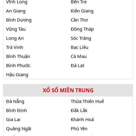
Vĩnh Long
Bến Tre
An Giang
Kiên Giang
Bình Dương
Cần Thơ
Vũng Tàu
Đồng Tháp
Long An
Sóc Trăng
Trà Vinh
Bạc Liêu
Bình Thuận
Cà Mau
Bình Phước
Đà Lạt
Hậu Giang
XỔ SỐ MIỀN TRUNG
Đà Nẵng
Thừa Thiên Huế
Bình Định
Đắk Lắk
Gia Lai
Khánh Hoà
Quảng Ngãi
Phú Yên