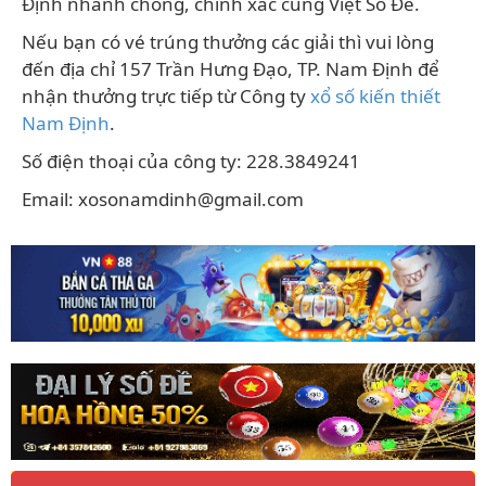
Định nhanh chóng, chính xác cùng Việt Số Đề.
Nếu bạn có vé trúng thưởng các giải thì vui lòng
đến địa chỉ 157 Trần Hưng Đạo, TP. Nam Định để
nhận thưởng trực tiếp từ Công ty
xổ số kiến thiết
Nam Định
.
Số điện thoại của công ty: 228.3849241
Email:
xosonamdinh@gmail.com