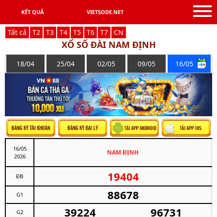
KẾT QUẢ
VIETSODE.NET
Tất cả
T
2
T
3
T
4
T
5
T
6
T
7
C
N
XỔ SỐ ĐÀI NAM ĐỊNH
18/04
25/04
02/05
09/05
16/05
16/05
NAM ĐỊNH
2026
19404
ĐB
88678
G1
39224
96731
G2