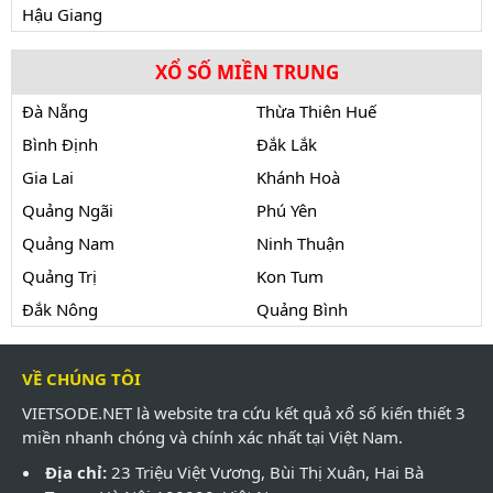
Hậu Giang
XỔ SỐ MIỀN TRUNG
Đà Nẵng
Thừa Thiên Huế
Bình Định
Đắk Lắk
Gia Lai
Khánh Hoà
Quảng Ngãi
Phú Yên
Quảng Nam
Ninh Thuận
Quảng Trị
Kon Tum
Đắk Nông
Quảng Bình
VỀ CHÚNG TÔI
VIETSODE.NET là website tra cứu kết quả xổ số kiến thiết 3
miền nhanh chóng và chính xác nhất tại Việt Nam.
Địa chỉ:
23 Triệu Việt Vương, Bùi Thị Xuân, Hai Bà