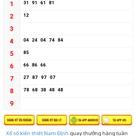
31
91
61
81
1
12
2
3
04
24
04
74
84
4
85
5
66
86
66
6
27
87
97
07
7
78
68
38
48
48
8
9
Xổ số kiến thiết Nam Định
quay thưởng hàng tuần