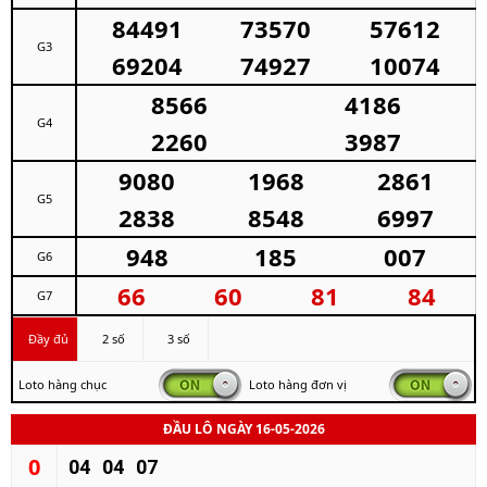
84491
73570
57612
G3
69204
74927
10074
8566
4186
G4
2260
3987
9080
1968
2861
G5
2838
8548
6997
948
185
007
G6
66
60
81
84
G7
Đầy đủ
2 số
3 số
Loto hàng chục
Loto hàng đơn vị
ĐẦU LÔ NGÀY 16-05-2026
0
04
04
07