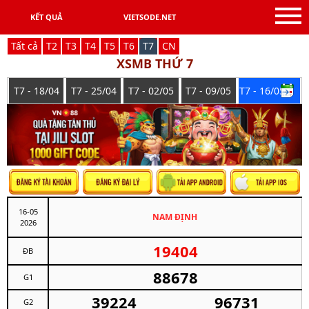
KẾT QUẢ
VIETSODE.NET
Tất cả
T
2
T
3
T
4
T
5
T
6
T
7
C
N
XSMB THỨ 7
T7 - 18/04
T7 - 25/04
T7 - 02/05
T7 - 09/05
T7 - 16/05
16-05
NAM ĐỊNH
2026
19404
ĐB
88678
G1
39224
96731
G2