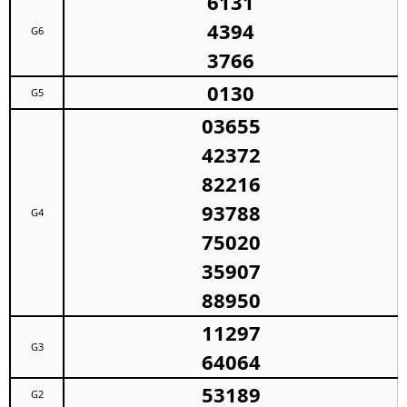
6131
4394
G6
3766
0130
G5
03655
42372
82216
93788
G4
75020
35907
88950
11297
G3
64064
53189
G2