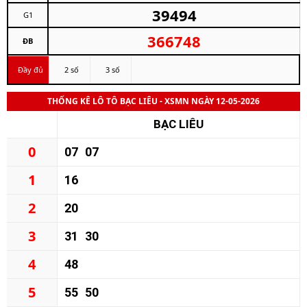
39494
G1
366748
ĐB
Đầy đủ
2 số
3 số
THỐNG KÊ LÔ TÔ BẠC LIÊU - XSMN NGÀY 12-05-2026
BẠC LIÊU
0
07
07
1
16
2
20
3
31
30
4
48
5
55
50