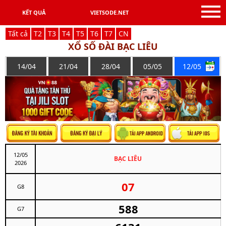
KẾT QUẢ
VIETSODE.NET
Tất cả
T
2
T
3
T
4
T
5
T
6
T
7
C
N
XỔ SỐ ĐÀI BẠC LIÊU
14/04
21/04
28/04
05/05
12/05
12/05
BẠC LIÊU
2026
07
G8
588
G7