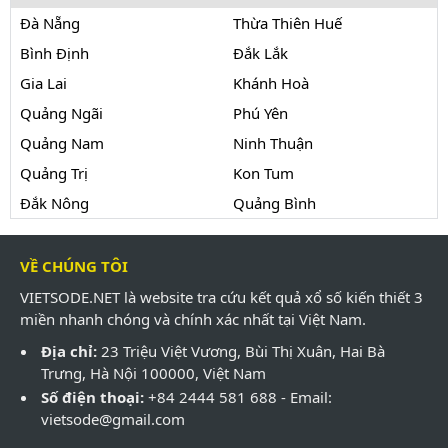
Đà Nẵng
Thừa Thiên Huế
Bình Định
Đắk Lắk
Gia Lai
Khánh Hoà
Quảng Ngãi
Phú Yên
Quảng Nam
Ninh Thuận
Quảng Trị
Kon Tum
Đắk Nông
Quảng Bình
VỀ CHÚNG TÔI
VIETSODE.NET là website tra cứu kết quả xổ số kiến thiết 3
miền nhanh chóng và chính xác nhất tại Việt Nam.
Địa chỉ:
23 Triệu Việt Vương, Bùi Thị Xuân, Hai Bà
Trưng, Hà Nội 100000, Việt Nam
Số điện thoại:
+84 2444 581 688 - Email:
vietsode@gmail.com