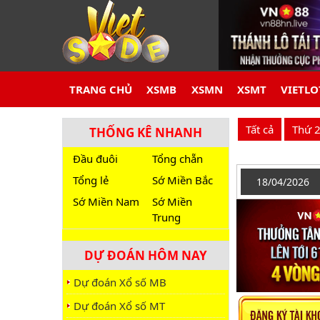
TRANG CHỦ
XSMB
XSMN
XSMT
VIETLO
Tất cả
T
hứ
THỐNG KÊ NHANH
Đầu đuôi
Tổng chẵn
Tổng lẻ
Sớ Miền Bắc
18/04
/2026
Sớ Miền Nam
Sớ Miền
Trung
DỰ ĐOÁN HÔM NAY
Dự đoán Xổ số MB
Dự đoán Xổ số MT