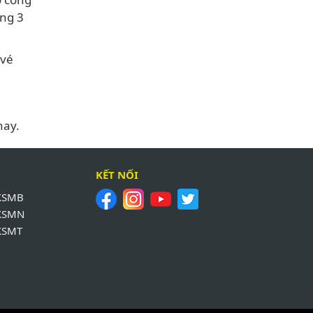
ờng 3
 vé
nay.
KẾT NỐI
 XSMB
 XSMN
XSMT