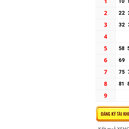
1
10
2
22
3
32
4
5
58
6
69
7
75
8
81
9
Kết quả XSHG