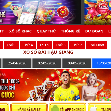
TT
XỔ SỐ KHÁC
QUAY THỬ
THỐNG KÊ
DỰ ĐOÁN
L
2
T
hứ
3
T
hứ
4
T
hứ
5
T
hứ
6
T
hứ
7
C
hủ
N
hật
XỔ SỐ ĐÀI HẬU GIANG
25/04
/2026
02/05
/2026
09/05
/2026
16/05
/2