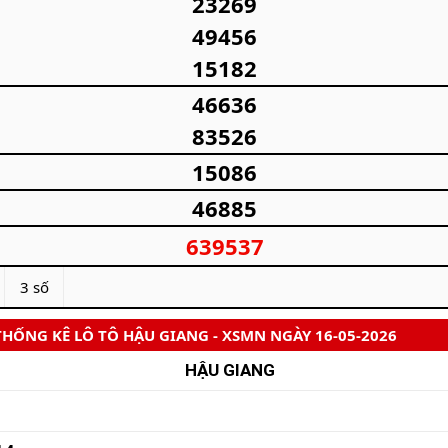
23269
49456
15182
46636
83526
15086
46885
639537
3 số
THỐNG KÊ LÔ TÔ HẬU GIANG - XSMN NGÀY 16-05-2026
HẬU GIANG