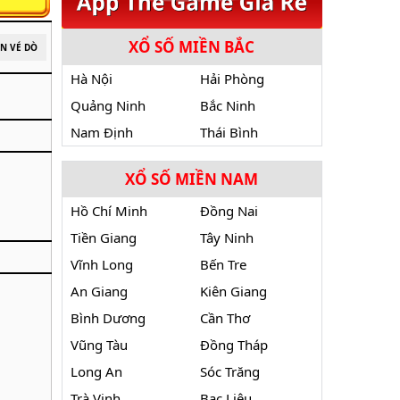
XỔ SỐ MIỀN BẮC
IN VÉ DÒ
Hà Nội
Hải Phòng
Quảng Ninh
Bắc Ninh
Nam Định
Thái Bình
XỔ SỐ MIỀN NAM
Hồ Chí Minh
Đồng Nai
Tiền Giang
Tây Ninh
Vĩnh Long
Bến Tre
An Giang
Kiên Giang
Bình Dương
Cần Thơ
Vũng Tàu
Đồng Tháp
Long An
Sóc Trăng
Trà Vinh
Bạc Liêu