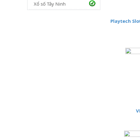
Xổ số Tây Ninh
Playtech Slo
V