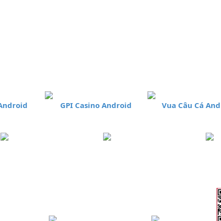
Android
GPI Casino Android
Vua Câu Cá And