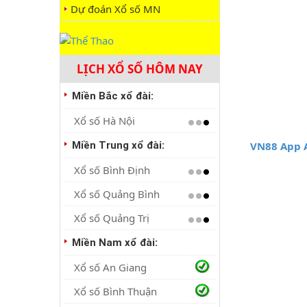
Dự đoán Xổ số MN
LỊCH XỔ SỐ HÔM NAY
Miền Bắc xổ đài:
Xổ số Hà Nội
VN88 App 
Miền Trung xổ đài:
Xổ số Bình Định
Xổ số Quảng Bình
Xổ số Quảng Trị
Miền Nam xổ đài:
Xổ số An Giang
Xổ số Bình Thuận