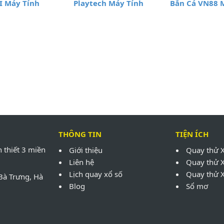
I Máy Tính
Playtech Máy Tính
Bắn Cá VN88 
THÔNG TIN
TIỆN ÍCH
 thiết 3 miền
Giới thiệu
Quay thử
Liên hệ
Quay thử
Lịch quay xổ số
Quay thử 
 Bà Trưng, Hà
Blog
Sổ mơ