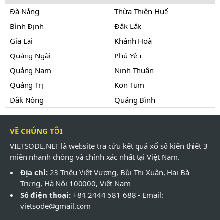
Đà Nẵng
Thừa Thiên Huế
Bình Định
Đắk Lắk
Gia Lai
Khánh Hoà
Quảng Ngãi
Phú Yên
Quảng Nam
Ninh Thuận
Quảng Trị
Kon Tum
Đắk Nông
Quảng Bình
VỀ CHÚNG TÔI
VIETSODE.NET là website tra cứu kết quả xổ số kiến thiết 3
miền nhanh chóng và chính xác nhất tại Việt Nam.
Địa chỉ:
23 Triệu Việt Vương, Bùi Thị Xuân, Hai Bà
Trưng, Hà Nội 100000, Việt Nam
Số điện thoại:
+84 2444 581 688 - Email:
vietsode@gmail.com