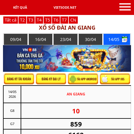
KẾT QUẢ
VIETSODE.NET
Tất cả
T
2
T
3
T
4
T
5
T
6
T
7
C
N
XỔ SỐ ĐÀI AN GIANG
09/04
16/04
23/04
30/04
14/05
14/05
AN GIANG
2026
10
G8
859
G7