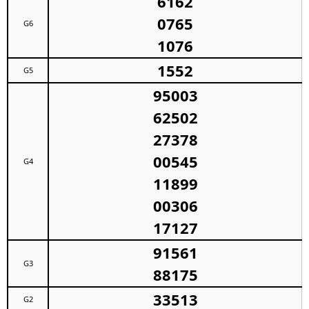
6162
0765
G6
1076
1552
G5
95003
62502
27378
00545
G4
11899
00306
17127
91561
G3
88175
33513
G2