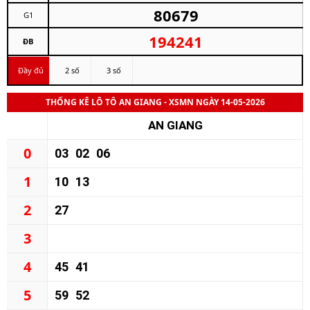
80679
G1
194241
ĐB
Đầy đủ
2 số
3 số
THỐNG KÊ LÔ TÔ AN GIANG - XSMN NGÀY 14-05-2026
AN GIANG
0
03
02
06
1
10
13
2
27
3
4
45
41
5
59
52