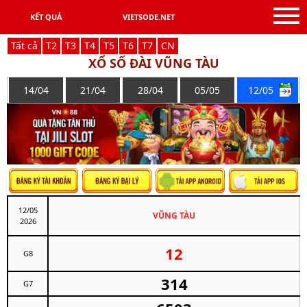
KẾT QUẢ
VIETSODE.NET
Tất cả
T
2
T
3
T
4
T
5
T
6
T
7
C
N
XỔ SỐ ĐÀI VŨNG TÀU
14/04
21/04
28/04
05/05
12/05
12/05
VŨNG TÀU
2026
12
G8
314
G7