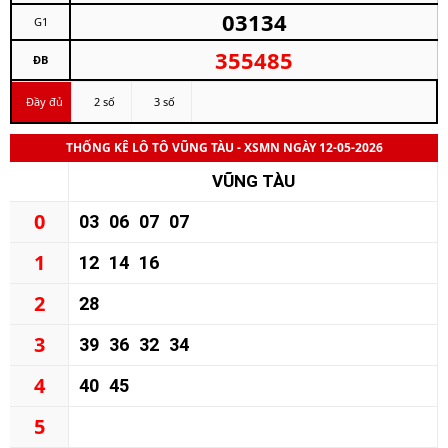
03134
G1
355485
ĐB
Đầy đủ
2 số
3 số
THỐNG KÊ LÔ TÔ VŨNG TÀU - XSMN NGÀY 12-05-2026
VŨNG TÀU
0
03
06
07
07
1
12
14
16
2
28
3
39
36
32
34
4
40
45
5