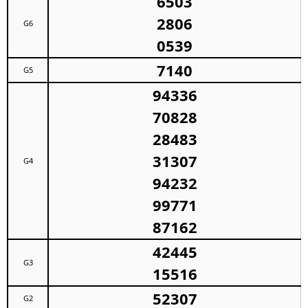
6503
2806
G6
0539
7140
G5
94336
70828
28483
31307
G4
94232
99771
87162
42445
G3
15516
52307
G2