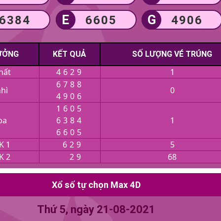
E
G
6384
6605
4906
HƯỞNG
KẾT QUẢ
SỐ LƯỢNG VÉ TRÚNG
hất
4629
1
6788
nhì
0
4906
1605
ba
6384
1
6605
K 1
629
5
K 2
29
68
Xổ số tự chọn Max 4D
Thứ 5, ngày 21-08-2021