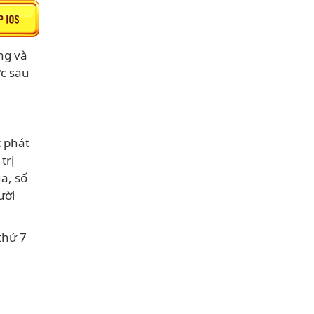
ng và
ức sau
t phát
 trị
a, số
ười
thứ 7