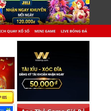
ỊCH QUAY XỔ SỐ
MINI GAME
LIVE BÓNG ĐÁ
021