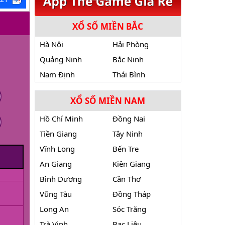
XỔ SỐ MIỀN BẮC
Hà Nội
Hải Phòng
Quảng Ninh
Bắc Ninh
Nam Định
Thái Bình
XỔ SỐ MIỀN NAM
Hồ Chí Minh
Đồng Nai
Tiền Giang
Tây Ninh
Vĩnh Long
Bến Tre
An Giang
Kiên Giang
Bình Dương
Cần Thơ
Vũng Tàu
Đồng Tháp
Long An
Sóc Trăng
Trà Vinh
Bạc Liêu