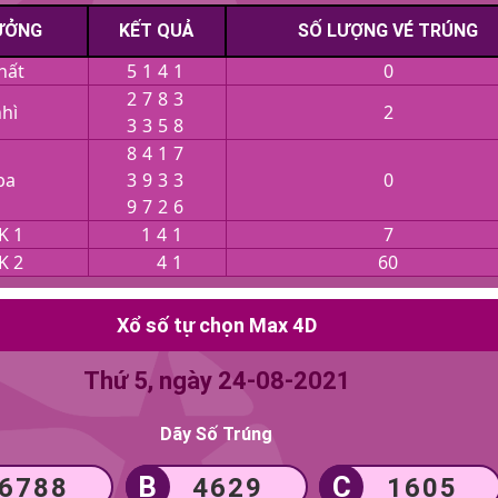
HƯỞNG
KẾT QUẢ
SỐ LƯỢNG VÉ TRÚNG
hất
5141
0
2783
nhì
2
3358
8417
ba
3933
0
9726
K 1
141
7
K 2
41
60
Xổ số tự chọn Max 4D
Thứ 5, ngày 24-08-2021
Dãy Số Trúng
B
C
6788
4629
1605