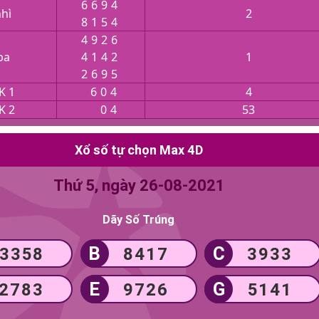
6694
nhì
2
8154
4926
ba
4142
1
2695
K 1
604
4
K 2
04
53
Xổ số tự chọn Max 4D
Thứ 5, ngày 26-08-2021
Dãy Số Trúng
B
C
3358
8417
3933
E
G
2783
9726
5141