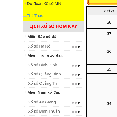
Dự đoán Xổ số MN
In vé dò
G8
LỊCH XỔ SỐ HÔM NAY
G7
Miền Bắc xổ đài:
Xổ số Hà Nội
G6
Miền Trung xổ đài:
Xổ số Bình Định
G5
Xổ số Quảng Bình
Xổ số Quảng Trị
Miền Nam xổ đài:
Xổ số An Giang
G4
Xổ số Bình Thuận