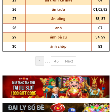
ăn trộm xe máy
25
04
ăn trưa
26
01,02,92
ăn uống
27
83, 87
anh
28
07
ảnh bà cụ
29
54, 59
ánh chớp
30
53
1
. . .
45
Next