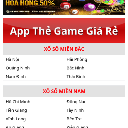
XỔ SỐ MIỀN BẮC
Hà Nội
Hải Phòng
Quảng Ninh
Bắc Ninh
Nam Định
Thái Bình
XỔ SỐ MIỀN NAM
Hồ Chí Minh
Đồng Nai
Tiền Giang
Tây Ninh
Vĩnh Long
Bến Tre
An Giang
Kiên Giang