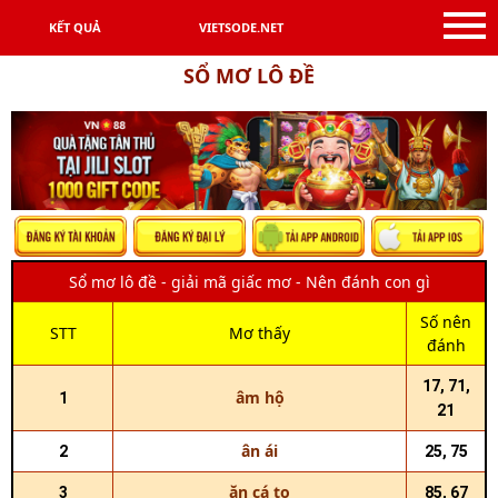
KẾT QUẢ
VIETSODE.NET
SỔ MƠ LÔ ĐỀ
Sổ mơ lô đề - giải mã giấc mơ - Nên đánh con gì
Số nên
STT
Mơ thấy
đánh
17, 71,
âm hộ
1
21
ân ái
2
25, 75
ăn cá to
3
85, 67