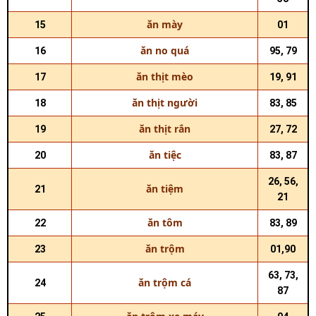
ăn mày
15
01
ăn no quá
16
95, 79
ăn thịt mèo
17
19, 91
ăn thịt người
18
83, 85
ăn thịt rắn
19
27, 72
ăn tiệc
20
83, 87
26, 56,
ăn tiệm
21
21
ăn tôm
22
83, 89
ăn trộm
23
01,90
63, 73,
ăn trộm cá
24
87