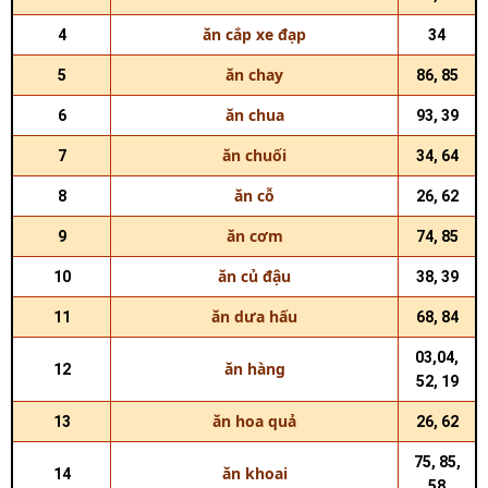
ăn cắp xe đạp
4
34
ăn chay
5
86, 85
ăn chua
6
93, 39
ăn chuối
7
34, 64
ăn cỗ
8
26, 62
ăn cơm
9
74, 85
ăn củ đậu
10
38, 39
ăn dưa hấu
11
68, 84
03,04,
ăn hàng
12
52, 19
ăn hoa quả
13
26, 62
75, 85,
ăn khoai
14
58