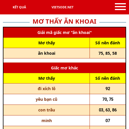
KẾT QUẢ
VIETSODE.NET
MƠ THẤY ĂN KHOAI
Giải mã giấc mơ "ăn khoai"
Mơ thấy
Số nên đánh
ăn khoai
75, 85, 58
Giấc mơ khác
Mơ thấy
Số nên đánh
đi xích lô
92
yêu bạn cũ
70, 75
con trâu
03, 63, 86
minh
07