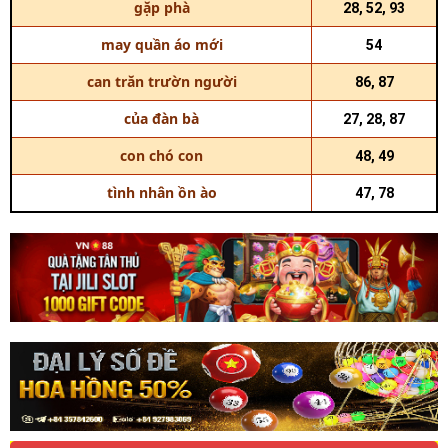
gặp phà
28, 52, 93
may quần áo mới
54
can trăn trườn người
86, 87
của đàn bà
27, 28, 87
con chó con
48, 49
tình nhân ồn ào
47, 78