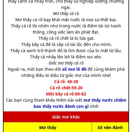
thấy cảnh cá nhảy trốn, cho thấy sự nghiệp vướng chướng
ngại.
Mơ thấy cá rô
Mơ thấy cá rô bay khỏi mặt nước là mọi sự thất bại.
Thấy cá rô lội nhởn nhơ trong nước là điềm tài lợi hanh
thông, công việc làm ăn phát đạt.
Thấy cá rô chết là bị lừa gạt.
Thấy bầy cá đẻ là sắp có tài lộc đến cho mình.
Thấy cà xanh trở thành đỏ là tìm được của bị mất từ lâu.
Thấy cá nhảy lên bờ là điềm xui xẻo.
Giấc mơ thấy cá rô
Ngoài ra, mời bạn theo dõi
sổ mơ lô đề
để cùng khám phá
những điều kì diệu từ giấc mơ của mình nhé!
Cá rô: 40-39
Cá rô chết:59-20
Một bầy cá rô:69-82
Các bạn cùng tham khảo thêm bài viết
mơ thấy nước chiêm
bao thấy nước đánh con gì
nhé!
Giấc mơ khác
Mơ thấy
Số nên đánh