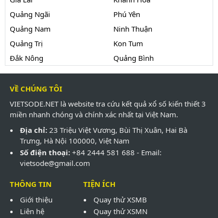
Quảng Ngãi
Phú Yên
Quảng Nam
Ninh Thuận
Quảng Trị
Kon Tum
Đắk Nông
Quảng Bình
VỀ CHÚNG TÔI
VIETSODE.NET là website tra cứu kết quả xổ số kiến thiết 3
miền nhanh chóng và chính xác nhất tại Việt Nam.
Địa chỉ:
23 Triệu Việt Vương, Bùi Thị Xuân, Hai Bà
Trưng, Hà Nội 100000, Việt Nam
Số điện thoại:
+84 2444 581 688 - Email:
vietsode@gmail.com
THÔNG TIN
TIỆN ÍCH
Giới thiệu
Quay thử XSMB
Liên hệ
Quay thử XSMN