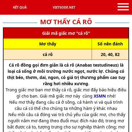
KẾT QUẢ
VIETSODE.NET
MƠ THẤY CÁ RÔ
Giải mã giấc mơ "cá rô"
Mơ thấy
Số nên đánh
cá rô
20, 40, 82
Cá rô đồng gọi đơn giản là cá rô (Anabas testudineus) là
loại cá sống ở môi trường nước ngọt, nước lợ. Chúng có
thịt béo, thơm, dai, ngon, có giá trị thương phẩm cao tuy
rằng hơi nhiều xương
.
Trong giấc mơ bạn mơ thấy cá rô, giấc mơ đấy báo hiệu điều
gì cho bạn. Giải mã giấc mơ này cùng
XSMN
nhé!
Nếu mơ thấy đang câu cá ở sông, cả hành vi và quá trình
câu cá có thể cho chúng ta những hàm ý khác nhau
Nếu mồi câu cá đóng vai trò chủ yếu của giấc mơ, cho thấy
người nằm mơ đang theo đuổi mục đích nào đó; trong mơ
bắt được cá to, tượng trưng cho sự nghiệp thành công; mơ