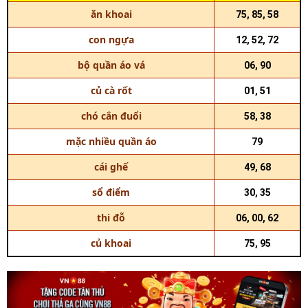
ăn khoai
75, 85, 58
con ngựa
12, 52, 72
bộ quần áo vá
06, 90
củ cà rốt
01, 51
chó cắn đuổi
58, 38
mặc nhiều quần áo
79
cái ghế
49, 68
sổ điểm
30, 35
thi đỗ
06, 00, 62
củ khoai
75, 95