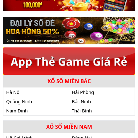
XỔ SỐ MIỀN BẮC
Hà Nội
Hải Phòng
Quảng Ninh
Bắc Ninh
Nam Định
Thái Bình
XỔ SỐ MIỀN NAM
Hồ Chí Minh
Đồng Nai