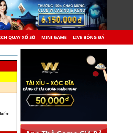
ỊCH QUAY XỔ SỐ
MINI GAME
LIVE BÓNG ĐÁ
 kiểm