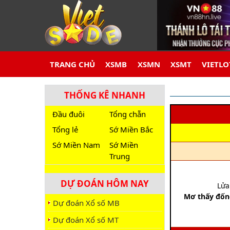
TRANG CHỦ
XSMB
XSMN
XSMT
VIETLO
THỐNG KÊ NHANH
Đầu đuôi
Tổng chẵn
Tổng lẻ
Sớ Miền Bắc
Sớ Miền Nam
Sớ Miền
Trung
DỰ ĐOÁN HÔM NAY
Lửa
Mơ thấy đốn
Dự đoán Xổ số MB
Dự đoán Xổ số MT