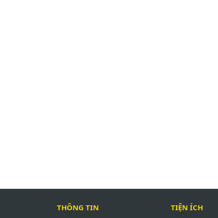
THÔNG TIN
TIỆN ÍCH