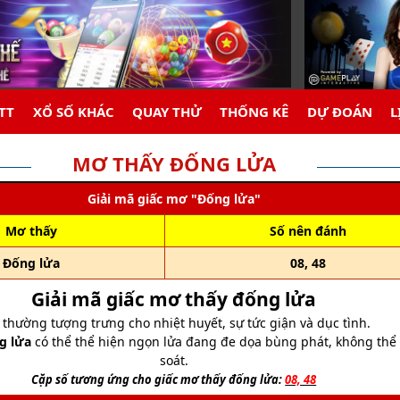
TT
XỔ SỐ KHÁC
QUAY THỬ
THỐNG KÊ
DỰ ĐOÁN
L
MƠ THẤY ĐỐNG LỬA
Giải mã giấc mơ "Đống lửa"
Mơ thấy
Số nên đánh
Đống lửa
08, 48
Giải mã giấc mơ thấy đống lửa
 thường tượng trưng cho nhiệt huyết, sự tức giận và dục tình.
g lửa
có thể thể hiện ngọn lửa đang đe dọa bùng phát, không thể
soát.
Cặp số tương ứng cho giấc mơ thấy đống lửa:
08, 48