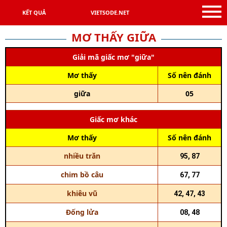
KẾT QUẢ
VIETSODE.NET
MƠ THẤY GIỮA
Giải mã giấc mơ "giữa"
Mơ thấy
Số nên đánh
giữa
05
Giấc mơ khác
Mơ thấy
Số nên đánh
nhiều trăn
95, 87
chim bồ câu
67, 77
khiêu vũ
42, 47, 43
Đống lửa
08, 48