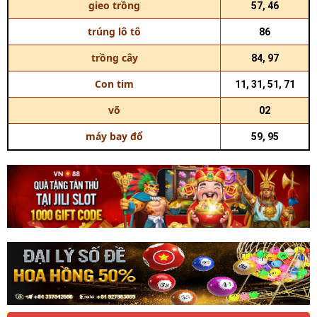
gieo trồng
57, 46
trúng lô tô
86
trồng cây
84, 97
Con tim
11, 31, 51, 71
võ
02
máy bay đổ
59, 95