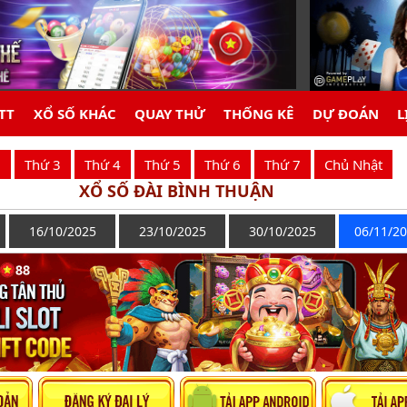
TT
XỔ SỐ KHÁC
QUAY THỬ
THỐNG KÊ
DỰ ĐOÁN
L
2
T
hứ
3
T
hứ
4
T
hứ
5
T
hứ
6
T
hứ
7
C
hủ
N
hật
XỔ SỐ ĐÀI BÌNH THUẬN
16/10
/2025
23/10
/2025
30/10
/2025
06/11
/2