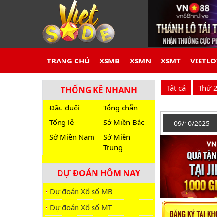
TRANG CHỦ
XSMB
XSMN
XSMT
VIETLO
Tất cả
T
hứ
THỐNG KÊ NHANH
Đầu đuôi
Tổng chẵn
Tổng lẻ
Sớ Miền Bắc
09/10
/2025
Sớ Miền Nam
Sớ Miền
Trung
DỰ ĐOÁN HÔM NAY
Dự đoán Xổ số MB
Dự đoán Xổ số MT