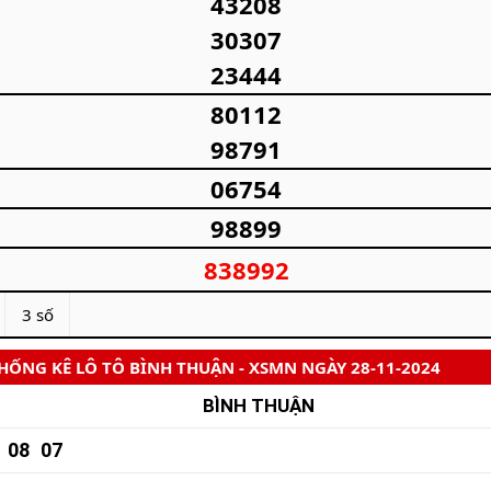
43208
30307
23444
80112
98791
06754
98899
838992
3 số
HỐNG KÊ LÔ TÔ BÌNH THUẬN - XSMN NGÀY 28-11-2024
BÌNH THUẬN
08
07