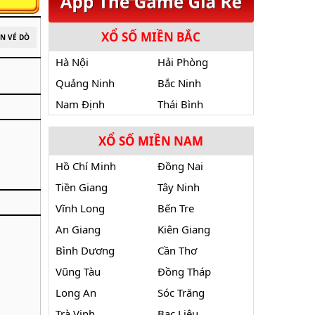
XỔ SỐ MIỀN BẮC
IN VÉ DÒ
Hà Nội
Hải Phòng
Quảng Ninh
Bắc Ninh
Nam Định
Thái Bình
XỔ SỐ MIỀN NAM
Hồ Chí Minh
Đồng Nai
Tiền Giang
Tây Ninh
Vĩnh Long
Bến Tre
An Giang
Kiên Giang
Bình Dương
Cần Thơ
Vũng Tàu
Đồng Tháp
Long An
Sóc Trăng
Trà Vinh
Bạc Liêu