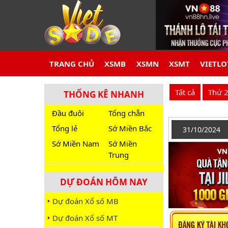
TRANG CHỦ
XSMB
XSMN
XSMT
VIETLO
Tất cả
T
hứ
THỐNG KÊ NHANH
Đầu đuôi
Tổng chẵn
Tổng lẻ
Sớ Miền Bắc
31/10
/2024
Sớ Miền Nam
Sớ Miền
Trung
DỰ ĐOÁN HÔM NAY
Dự đoán Xổ số MB
Dự đoán Xổ số MT