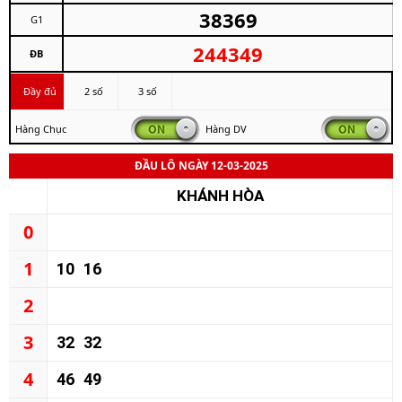
38369
G1
244349
ĐB
Đầy đủ
2 số
3 số
Hàng Chục
Hàng DV
ĐẦU LÔ NGÀY 12-03-2025
KHÁNH HÒA
0
1
10
16
2
3
32
32
4
46
49