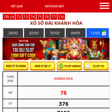
KẾT QUẢ
VIETSODE.NET
Tất cả
T
2
T
3
T
4
T
5
T
6
T
7
C
N
XỔ SỐ ĐÀI KHÁNH HÒA
26/02
02/03
05/03
09/03
12/03
12/03
KHÁNH HÒA
2025
78
G8
376
G7