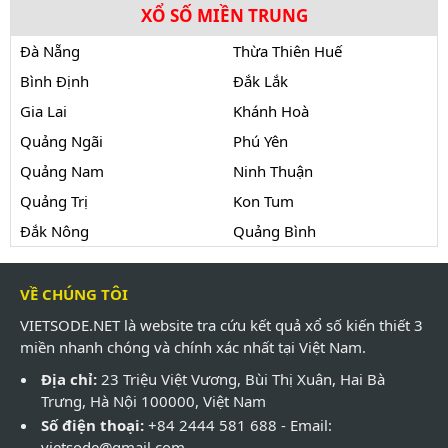
XỔ SỐ MIỀN TRUNG
Đà Nẵng
Thừa Thiên Huế
Bình Định
Đắk Lắk
Gia Lai
Khánh Hoà
Quảng Ngãi
Phú Yên
Quảng Nam
Ninh Thuận
Quảng Trị
Kon Tum
Đắk Nông
Quảng Bình
VỀ CHÚNG TÔI
VIETSODE.NET là website tra cứu kết quả xổ số kiến thiết 3
miền nhanh chóng và chính xác nhất tại Việt Nam.
Địa chỉ:
23 Triệu Việt Vương, Bùi Thị Xuân, Hai Bà
Trưng, Hà Nội 100000, Việt Nam
Số điện thoại:
+84 2444 581 688 - Email:
vietsode@gmail.com