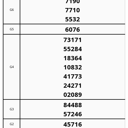
7190
7710
G6
5532
6076
G5
73171
55284
18364
10832
G4
41773
24271
02089
84488
G3
57246
45716
G2