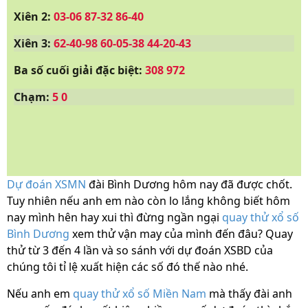
Xiên 2:
03-06 87-32 86-40
Xiên 3:
62-40-98 60-05-38 44-20-43
Ba số cuối giải đặc biệt:
308 972
Chạm:
5 0
Dự đoán XSMN
đài Bình Dương hôm nay đã được chốt.
Tuy nhiên nếu anh em nào còn lo lắng không biết hôm
nay mình hên hay xui thì đừng ngần ngại
quay thử xổ số
Bình Dương
xem thử vận may của mình đến đâu? Quay
thử từ 3 đến 4 lần và so sánh với dự đoán XSBD của
chúng tôi tỉ lệ xuất hiện các số đó thế nào nhé.
Nếu anh em
quay thử xổ số Miền Nam
mà thấy đài anh