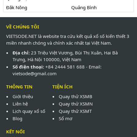
Đắk Nông
Quảng Bình
VỀ CHÚNG TÔI
VIETSODE.NET là website tra cứu kết quả xổ số kiến thiết 3
miền nhanh chóng và chính xác nhất tại Việt Nam.
Địa chỉ:
23 Triệu Việt Vương, Bùi Thị Xuân, Hai Bà
Trưng, Hà Nội 100000, Việt Nam
Số điện thoại:
+84 2444 581 688 - Email:
vietsode@gmail.com
THÔNG TIN
TIỆN ÍCH
Giới thiệu
Quay thử XSMB
Liên hệ
Quay thử XSMN
Lịch quay xổ số
Quay thử XSMT
Blog
Sổ mơ
KẾT NỐI