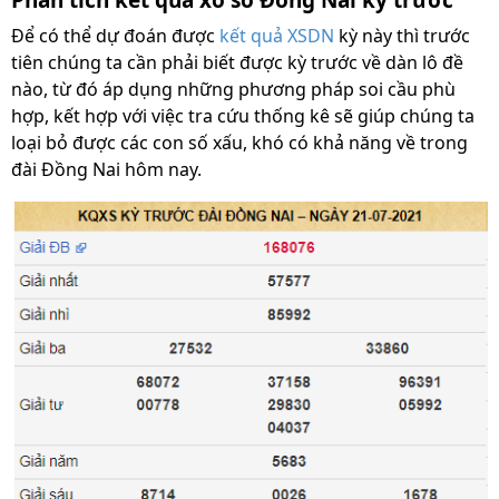
Phân tích kết quả xổ số Đồng Nai kỳ trước
Để có thể dự đoán được
kết quả XSDN
kỳ này thì trước
tiên chúng ta cần phải biết được kỳ trước về dàn lô đề
nào, từ đó áp dụng những phương pháp soi cầu phù
hợp, kết hợp với việc tra cứu thống kê sẽ giúp chúng ta
loại bỏ được các con số xấu, khó có khả năng về trong
đài Đồng Nai hôm nay.