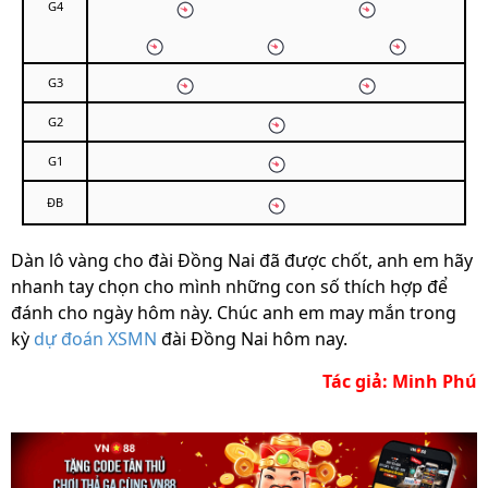
G4
G3
G2
G1
ĐB
Dàn lô vàng cho đài Đồng Nai đã được chốt, anh em hãy
nhanh tay chọn cho mình những con số thích hợp để
đánh cho ngày hôm này. Chúc anh em may mắn trong
kỳ
dự đoán XSMN
đài Đồng Nai hôm nay.
Tác giả: Minh Phú