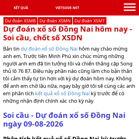
KẾT QUẢ
VIETSODE.NET
Dự đoán XSMB
Dự đoán XSMN
Dự đoán XSMT
Dự đoán xổ số Đồng Nai hôm nay -
Soi cầu, chốt số XSDN
Bản tin
dự đoán xổ số Đồng Nai
hôm nay chào mừng
anh em. Trước tiên Minh Phú xin chúc mừng những
người anh em đã tin tưởng tôi và chiến thắng cặp Song
thủ lô 76 87. Điều này phần nào cũng làm cho bản thân
tôi cảm thấy tự tin hơn với kỳ dự đoán hôm nay. Không
để anh em chờ lâu nữa, ngay bây giờ tôi sẽ cùng các anh
em phân tích
kết quả xổ số Đồng Nai
kỳ trước để có
những nhận định chính xác cho kỳ này
Soi cầu - Dự đoán xổ số Đồng Nai
ngày 09-08-2026