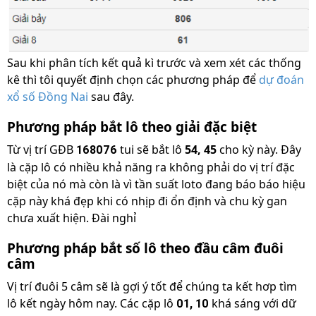
Sau khi phân tích kết quả kì trước và xem xét các thống
kê thì tôi quyết định chọn các phương pháp để
dự đoán
xổ số Đồng Nai
sau đây.
Phương pháp bắt lô theo giải đặc biệt
Từ vị trí GĐB
tui sẽ bắt lô
54, 45
cho kỳ này. Đây
168076
là cặp lô có nhiều khả năng ra không phải do vị trí đặc
biệt của nó mà còn là vì tần suất loto đang báo báo hiệu
cặp này khá đẹp khi có nhịp đi ổn định và chu kỳ gan
chưa xuất hiện. Đài nghỉ
Phương pháp bắt số lô theo đầu câm đuôi
câm
Vị trí đuôi 5 câm sẽ là gợi ý tốt để chúng ta kết hơp tìm
lô kết ngày hôm nay. Các cặp lô
khá sáng với dữ
01, 10