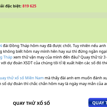
iải đặc biệt:
819 625
MN
đài Đồng Tháp hôm nay đã được chốt. Tuy nhiên nếu anh
ng không biết hôm nay mình hên hay xui thì đừng ngần ngạ
ng Tháp
xem thử vận may của mình đến đâu? Quay thử từ 3 
 với dự đoán XSDT của chúng tôi tỉ lệ xuất hiện các số đó t
uay thử xổ số Miền Nam
mà thấy đài anh em muốn đánh x
n số dự đoán thì chắc chắn hôm nay là ngày may mắn của 
QUAY 
QUAY THỬ XỔ SỐ