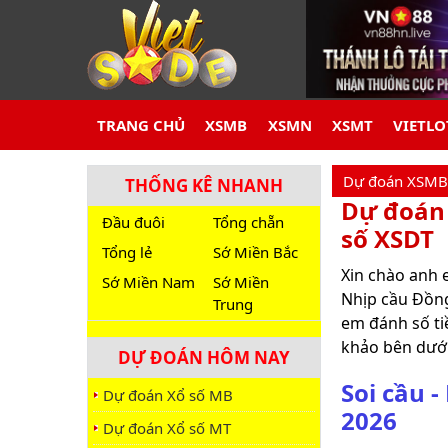
TRANG CHỦ
XSMB
XSMN
XSMT
VIETLO
Dự đoán XSMB
THỐNG KÊ NHANH
Dự đoán 
Đầu đuôi
Tổng chẵn
số XSDT
Tổng lẻ
Sớ Miền Bắc
Xin chào anh 
Sớ Miền Nam
Sớ Miền
Nhịp cầu Đồng
Trung
em đánh số ti
khảo bên dưới
DỰ ĐOÁN HÔM NAY
Soi cầu 
Dự đoán Xổ số MB
2026
Dự đoán Xổ số MT