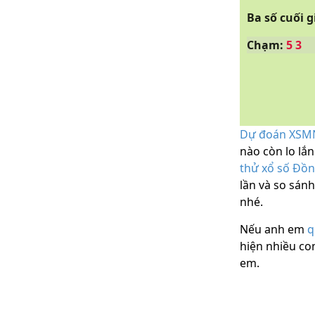
Ba số cuối g
Chạm:
5 3
Dự đoán XS
nào còn lo lắ
thử xổ số Đồ
lần và so sánh
nhé.
Nếu anh em
q
hiện nhiều co
em.