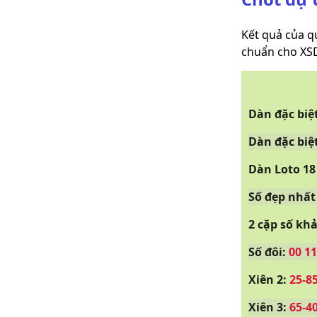
Kết quả của q
chuẩn cho XS
Dàn đặc biệ
Dàn đặc biệt
Dàn Loto 18
Số đẹp nhất
2 cặp số khả
Số đôi:
00 11
Xiên 2:
25-85
Xiên 3:
65-40