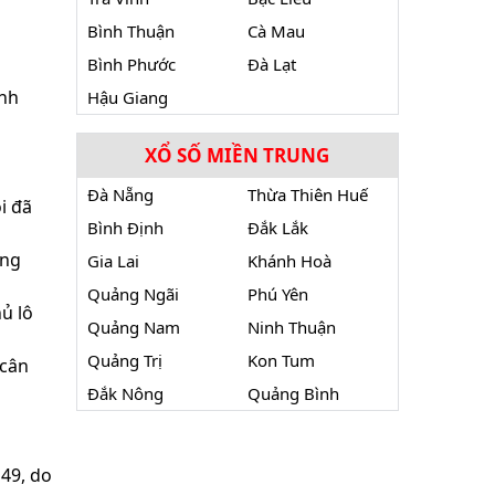
Bình Thuận
Cà Mau
Bình Phước
Đà Lạt
ịnh
Hậu Giang
XỔ SỐ MIỀN TRUNG
Đà Nẵng
Thừa Thiên Huế
i đã
Bình Định
Đắk Lắk
ững
Gia Lai
Khánh Hoà
Quảng Ngãi
Phú Yên
hủ lô
Quảng Nam
Ninh Thuận
Quảng Trị
Kon Tum
 cân
Đắk Nông
Quảng Bình
49, do