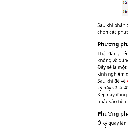
Sau khi phân t
chọn các phư
Phương pháp
Thật đáng tiế
không về đún
Đây sẽ là một
kinh nghiệm 
Sau khi đề về
kỳ này sẽ là:
4
Kép này đang 
nhắc vào tiền 
Phương phá
Ở kỳ quay lần