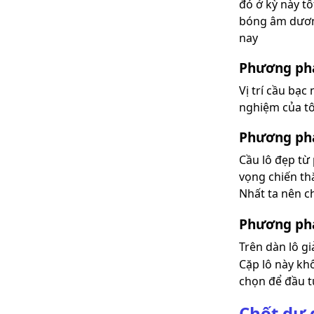
đó ở kỳ này t
bóng âm dương
nay
Phương phá
Vị trí cầu bạc
nghiệm của tô
Phương phá
Cầu lô đẹp từ
vọng chiến thắ
Nhất ta nên c
Phương phá
Trên dàn lô gi
Cặp lô này kh
chọn để đầu t
Chốt dự 