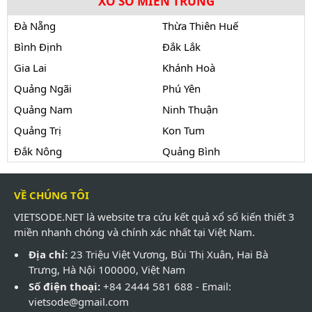
XỔ SỐ MIỀN TRUNG
Đà Nẵng
Thừa Thiên Huế
Bình Định
Đắk Lắk
Gia Lai
Khánh Hoà
Quảng Ngãi
Phú Yên
Quảng Nam
Ninh Thuận
Quảng Trị
Kon Tum
Đắk Nông
Quảng Bình
VỀ CHÚNG TÔI
VIETSODE.NET là website tra cứu kết quả xổ số kiến thiết 3
miền nhanh chóng và chính xác nhất tại Việt Nam.
Địa chỉ:
23 Triệu Việt Vương, Bùi Thị Xuân, Hai Bà
Trưng, Hà Nội 100000, Việt Nam
Số điện thoại:
+84 2444 581 688 - Email:
vietsode@gmail.com