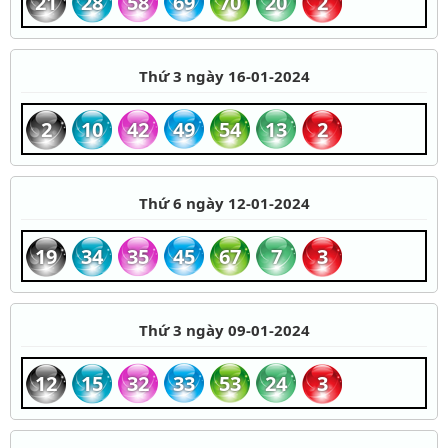
21
28
58
69
70
20
2
Thứ 3 ngày 16-01-2024
2
10
42
49
54
13
2
Thứ 6 ngày 12-01-2024
19
34
35
45
67
7
3
Thứ 3 ngày 09-01-2024
12
15
32
33
53
24
3