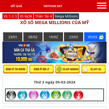
KẾT QUẢ
VIETSODE.NET
X
S
1-2-3
X
S
6x36
Thần Tài 4
Mega Millions
XỔ SỐ MEGA MILLIONS CỦA MỸ
23/01
06/02
16/02
23/02
05/03
Thứ 3 ngày 05-03-2024
2
49
50
61
70
14
2