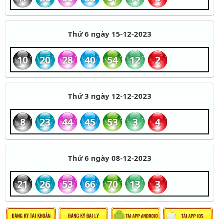
Thứ 6 ngày 15-12-2023
10
20
28
40
54
12
2
Thứ 3 ngày 12-12-2023
8
23
44
45
53
3
4
Thứ 6 ngày 08-12-2023
21
26
53
66
70
13
3