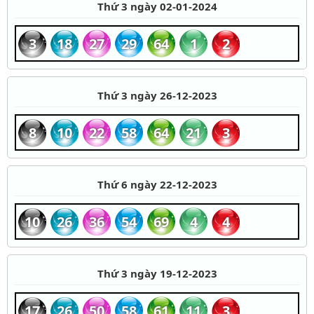
Thứ 3 ngày 02-01-2024
3
18
27
29
64
1
2
Thứ 3 ngày 26-12-2023
8
10
22
58
64
21
3
Thứ 6 ngày 22-12-2023
10
26
36
54
69
4
4
Thứ 3 ngày 19-12-2023
17
26
50
58
61
11
3