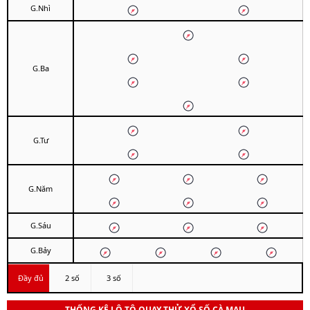
G.Nhì
G.Ba
G.Tư
G.Năm
G.Sáu
G.Bảy
Đầy đủ
2 số
3 số
THỐNG KÊ LÔ TÔ QUAY THỬ XỔ SỐ CÀ MAU