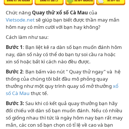
Chức năng
Quay thử xổ số Cà Mau
của
Vietsode.net
sẽ giúp bạn biết được thần may mắn
hôm nay có mỉm cười với bạn hay không?
Cách làm như sau:
Bước 1
: Bạn liệt kê ra dàn số bạn muốn đánh hôm
nay, dàn số này có thể do bạn tự soi cầu ra hoặc
xin số hoặc bất kì cách nào đều được.
Bước 2
: Bạn bấm vào nút " Quay thử ngay" và hệ
thống của chúng tôi bắt đầu mô phỏng quay
thưởng như một quy trình quay số mở thưởng
xổ
số Cà Mau
thực tế.
Bước 3:
Sau khi có kết quả quay thưởng bạn hãy
đối chiếu với dàn số bạn muốn đánh. Nếu có nhiều
số giống nhau thì tức là ngày hôm nay bạn rất may
mắn, các con số bạn chọn có tỉ lệ về cao và bạn