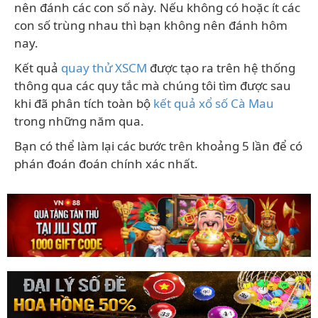
nên đánh các con số này. Nếu không có hoặc ít các
con số trùng nhau thì bạn không nên đánh hôm
nay.
Kết quả
quay thử XSCM
được tạo ra trên hệ thống
thông qua các quy tắc mà chúng tôi tìm được sau
khi đã phân tích toàn bộ
kết quả xổ số Cà Mau
trong những năm qua.
Bạn có thể làm lại các bước trên khoảng 5 lần để có
phán đoán đoán chính xác nhất.