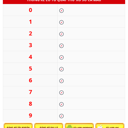
0
1
2
3
4
5
6
7
8
9