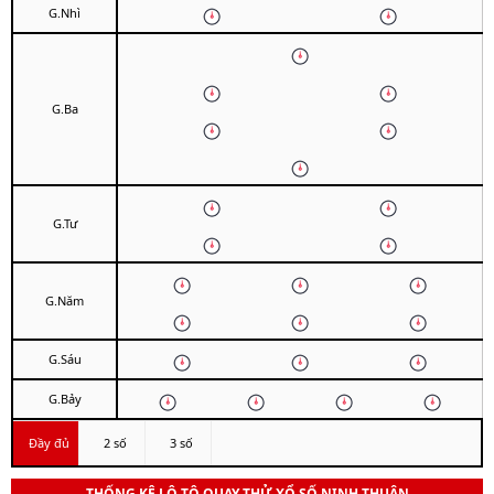
G.Nhì
G.Ba
G.Tư
G.Năm
G.Sáu
G.Bảy
Đầy đủ
2 số
3 số
THỐNG KÊ LÔ TÔ QUAY THỬ XỔ SỐ NINH THUẬN