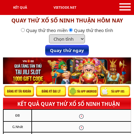
KẾT QUẢ
VIETSODE.NET
QUAY THỬ XỔ SỐ NINH THUẬN HÔM NAY
Quay thử theo miền
Quay thử theo tỉnh
Quay thử ngay
KẾT QUẢ QUAY THỬ XỔ SỐ NINH THUẬN
ĐB
G.Nhất