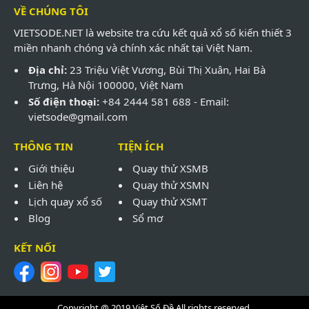
VỀ CHÚNG TÔI
VIETSODE.NET là website tra cứu kết quả xổ số kiến thiết 3
miền nhanh chóng và chính xác nhất tại Việt Nam.
Địa chỉ:
23 Triệu Việt Vương, Bùi Thị Xuân, Hai Bà
Trưng, Hà Nội 100000, Việt Nam
Số điện thoại:
+84 2444 581 688 - Email:
vietsode@gmail.com
THÔNG TIN
TIỆN ÍCH
Giới thiệu
Quay thử XSMB
Liên hệ
Quay thử XSMN
Lịch quay xổ số
Quay thử XSMT
Blog
Sổ mơ
KẾT NỐI
Copyright @ 2019
Việt Số Đề
All rights reserved.