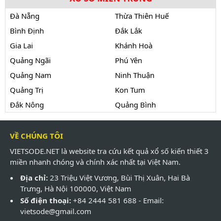
Đà Nẵng
Thừa Thiên Huế
Bình Định
Đắk Lắk
Gia Lai
Khánh Hoà
Quảng Ngãi
Phú Yên
Quảng Nam
Ninh Thuận
Quảng Trị
Kon Tum
Đắk Nông
Quảng Bình
VỀ CHÚNG TÔI
VIETSODE.NET là website tra cứu kết quả xổ số kiến thiết 3
miền nhanh chóng và chính xác nhất tại Việt Nam.
Địa chỉ:
23 Triệu Việt Vương, Bùi Thị Xuân, Hai Bà
Trưng, Hà Nội 100000, Việt Nam
Số điện thoại:
+84 2444 581 688 - Email:
vietsode@gmail.com