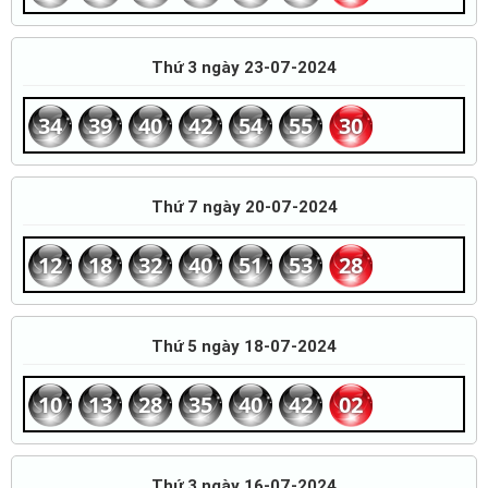
Thứ 3 ngày 23-07-2024
34
39
40
42
54
55
30
Thứ 7 ngày 20-07-2024
12
18
32
40
51
53
28
Thứ 5 ngày 18-07-2024
10
13
28
35
40
42
02
Thứ 3 ngày 16-07-2024