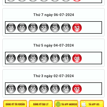
Thứ 7 ngày 06-07-2024
08
10
12
22
25
55
52
Thứ 5 ngày 04-07-2024
10
19
20
29
34
41
08
Thứ 3 ngày 02-07-2024
07
08
50
52
53
54
02