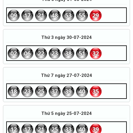
09
17
21
48
53
55
29
Thứ 3 ngày 30-07-2024
02
06
22
23
38
51
32
Thứ 7 ngày 27-07-2024
18
23
25
37
39
40
35
Thứ 5 ngày 25-07-2024
12
17
21
25
33
40
39