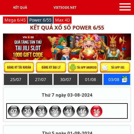
KẾT QUẢ
VIETSODE.NET
Mega 6/45
Power 6/55
Max 4D
KẾT QUẢ XỔ SỐ POWER 6/55
25/07
27/07
30/07
01/08
03/08
Thứ 7 ngày 03-08-2024
07
20
34
36
41
46
16
Thứ 5 ngày 01-08-2024