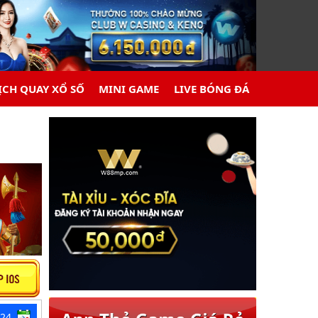
ỊCH QUAY XỔ SỐ
MINI GAME
LIVE BÓNG ĐÁ
024