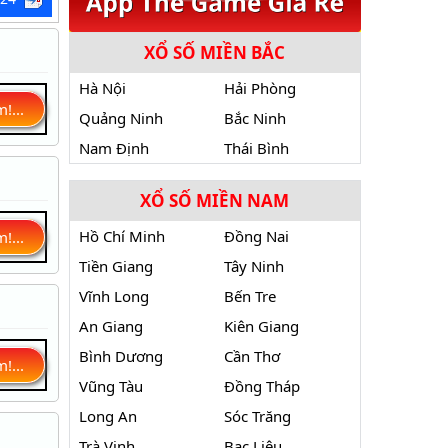
XỔ SỐ MIỀN BẮC
Hà Nội
Hải Phòng
!...
Quảng Ninh
Bắc Ninh
Nam Định
Thái Bình
XỔ SỐ MIỀN NAM
Hồ Chí Minh
Đồng Nai
!...
Tiền Giang
Tây Ninh
Vĩnh Long
Bến Tre
An Giang
Kiên Giang
Bình Dương
Cần Thơ
!...
Vũng Tàu
Đồng Tháp
Long An
Sóc Trăng
Trà Vinh
Bạc Liêu