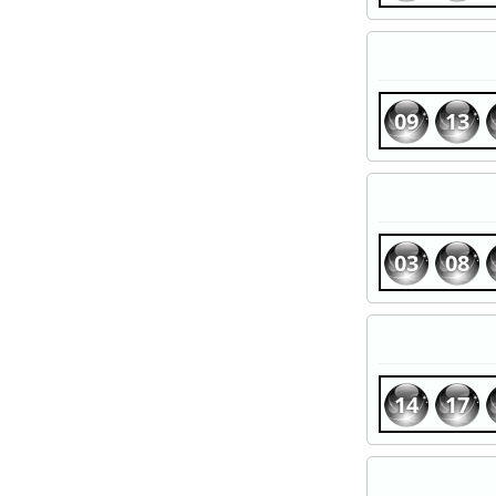
09
13
03
08
14
17