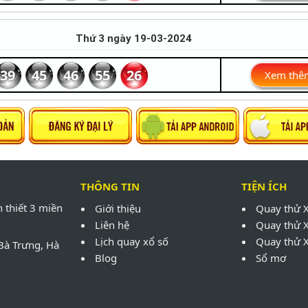
Thứ 3 ngày 19-03-2024
39
45
46
55
26
Xem thêm
THÔNG TIN
TIỆN ÍCH
 thiết 3 miền
Giới thiệu
Quay thử
Liên hệ
Quay thử
Lịch quay xổ số
Quay thử 
 Bà Trưng, Hà
Blog
Sổ mơ