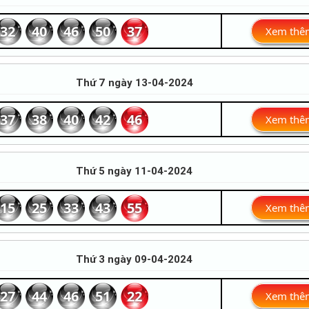
32
40
46
50
37
Xem thêm
Thứ 7 ngày 13-04-2024
37
38
40
42
46
Xem thêm
Thứ 5 ngày 11-04-2024
15
25
33
43
55
Xem thêm
Thứ 3 ngày 09-04-2024
27
44
46
51
22
Xem thêm