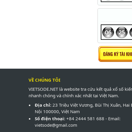
06
25
VỀ CHÚNG TÔI
VIETSODE.NET là website tra cứu kết quả xổ số kiến
nhanh chóng và chính xác nhất tại Việt Nam.
Địa chỉ:
23 Triệu Việt Vương, Bùi Thị Xuân, Hai
Nội 100000, Việt Nam
Số điện thoại:
+84 2444 581 688 - Email:
vietsode@gmail.com