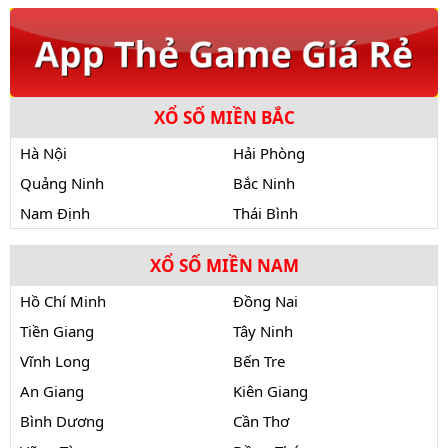
XỔ SỐ MIỀN BẮC
Hà Nội
Hải Phòng
Quảng Ninh
Bắc Ninh
Nam Định
Thái Bình
XỔ SỐ MIỀN NAM
Hồ Chí Minh
Đồng Nai
Tiền Giang
Tây Ninh
Vĩnh Long
Bến Tre
An Giang
Kiên Giang
Bình Dương
Cần Thơ