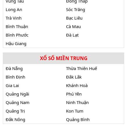
Vũng Tàu
Đồng Tháp
Long An
Sóc Trăng
Trà Vinh
Bạc Liêu
Bình Thuận
Cà Mau
Bình Phước
Đà Lạt
Hậu Giang
XỔ SỐ MIỀN TRUNG
Đà Nẵng
Thừa Thiên Huế
Bình Định
Đắk Lắk
Gia Lai
Khánh Hoà
Quảng Ngãi
Phú Yên
Quảng Nam
Ninh Thuận
Quảng Trị
Kon Tum
Đắk Nông
Quảng Bình