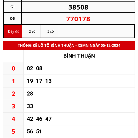
38508
G1
770178
ĐB
Đầy đủ
2 số
3 số
THỐNG KÊ LÔ TÔ BÌNH THUẬN - XSMN NGÀY 05-12-2024
BÌNH THUẬN
0
02
08
1
19
17
13
2
28
3
33
4
42
46
47
5
56
51