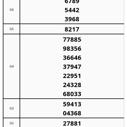
6789
5442
G6
3968
8217
G5
77885
98356
36646
37947
G4
22951
24328
68033
59413
G3
04368
27881
G2