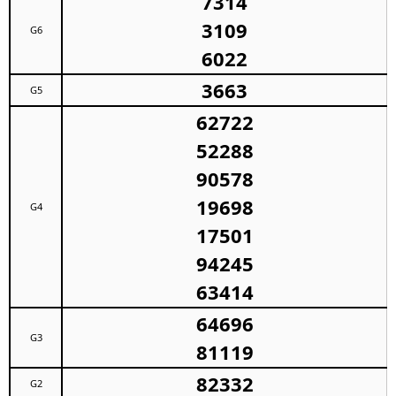
7314
3109
G6
6022
3663
G5
62722
52288
90578
19698
G4
17501
94245
63414
64696
G3
81119
82332
G2