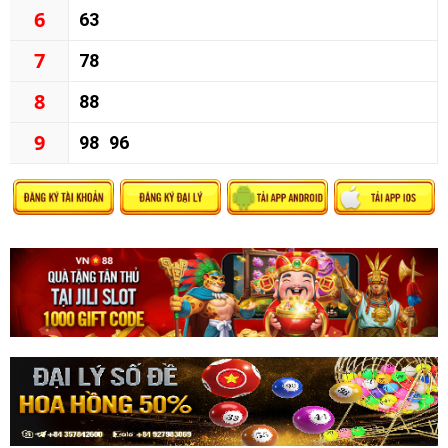
6
63
7
78
8
88
9
98
96