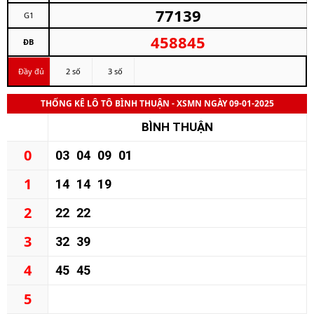
77139
G1
458845
ĐB
Đầy đủ
2 số
3 số
THỐNG KÊ LÔ TÔ BÌNH THUẬN - XSMN NGÀY 09-01-2025
BÌNH THUẬN
0
03
04
09
01
1
14
14
19
2
22
22
3
32
39
4
45
45
5