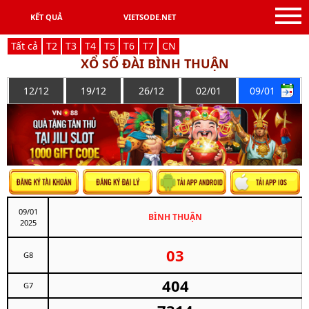
KẾT QUẢ
VIETSODE.NET
Tất cả
T
2
T
3
T
4
T
5
T
6
T
7
C
N
XỔ SỐ ĐÀI BÌNH THUẬN
12/12
19/12
26/12
02/01
09/01
09/01
BÌNH THUẬN
2025
03
G8
404
G7