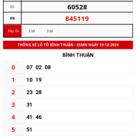
60528
G1
845119
ĐB
Đầy đủ
2 số
3 số
THỐNG KÊ LÔ TÔ BÌNH THUẬN - XSMN NGÀY 19-12-2024
BÌNH THUẬN
0
07
02
08
1
10
19
2
23
28
3
31
4
41
46
5
51