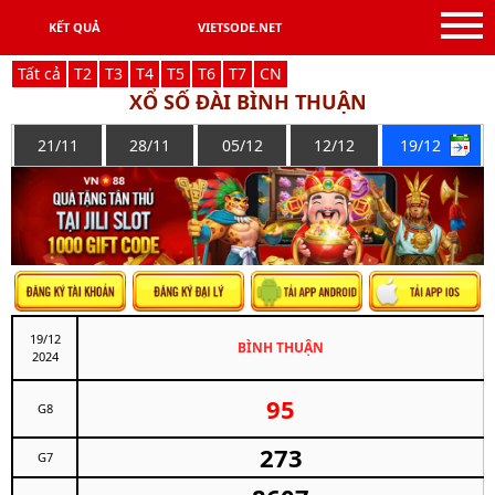
KẾT QUẢ
VIETSODE.NET
Tất cả
T
2
T
3
T
4
T
5
T
6
T
7
C
N
XỔ SỐ ĐÀI BÌNH THUẬN
21/11
28/11
05/12
12/12
19/12
19/12
BÌNH THUẬN
2024
95
G8
273
G7