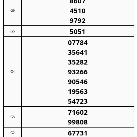
8607
4510
G6
9792
5051
G5
07784
35641
35282
93266
G4
90546
19563
54723
71602
G3
99808
67731
G2