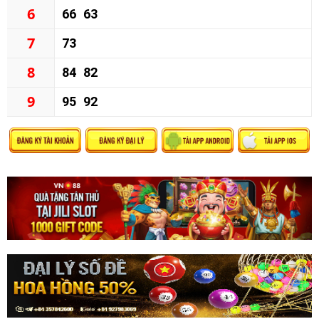
6
66
63
7
73
8
84
82
9
95
92