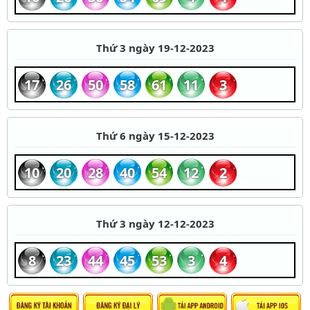
Thứ 3 ngày 19-12-2023
17
26
50
58
61
11
3
Thứ 6 ngày 15-12-2023
10
20
28
40
54
12
2
Thứ 3 ngày 12-12-2023
8
23
44
45
53
3
4