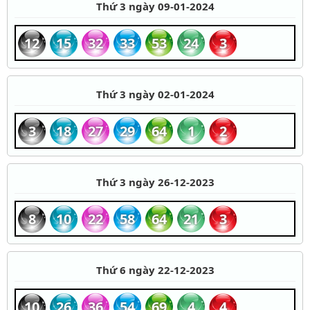
Thứ 3 ngày 09-01-2024
12
15
32
33
53
24
3
Thứ 3 ngày 02-01-2024
3
18
27
29
64
1
2
Thứ 3 ngày 26-12-2023
8
10
22
58
64
21
3
Thứ 6 ngày 22-12-2023
10
26
36
54
69
4
4