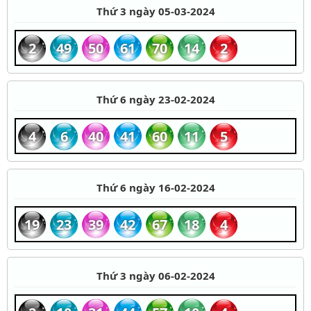
Thứ 3 ngày 05-03-2024
2
49
50
61
70
14
2
Thứ 6 ngày 23-02-2024
4
6
40
41
60
11
5
Thứ 6 ngày 16-02-2024
19
23
39
42
67
18
4
Thứ 3 ngày 06-02-2024