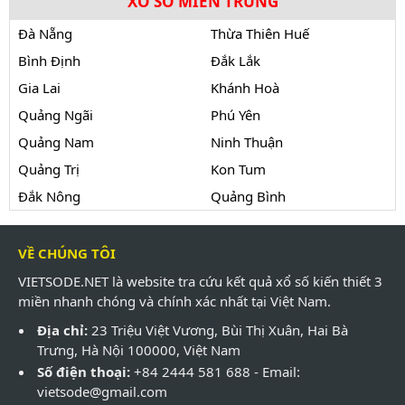
XỔ SỐ MIỀN TRUNG
Đà Nẵng
Thừa Thiên Huế
Bình Định
Đắk Lắk
Gia Lai
Khánh Hoà
Quảng Ngãi
Phú Yên
Quảng Nam
Ninh Thuận
Quảng Trị
Kon Tum
Đắk Nông
Quảng Bình
VỀ CHÚNG TÔI
VIETSODE.NET là website tra cứu kết quả xổ số kiến thiết 3
miền nhanh chóng và chính xác nhất tại Việt Nam.
Địa chỉ:
23 Triệu Việt Vương, Bùi Thị Xuân, Hai Bà
Trưng, Hà Nội 100000, Việt Nam
Số điện thoại:
+84 2444 581 688 - Email:
vietsode@gmail.com