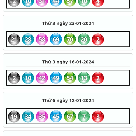
2
10
31
44
57
10
4
Thứ 3 ngày 23-01-2024
21
28
58
69
70
20
2
Thứ 3 ngày 16-01-2024
2
10
42
49
54
13
2
Thứ 6 ngày 12-01-2024
19
34
35
45
67
7
3