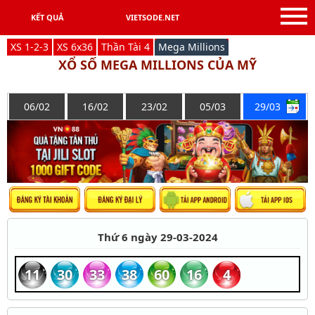
KẾT QUẢ
VIETSODE.NET
X
S
1-2-3
X
S
6x36
Thần Tài 4
Mega Millions
XỔ SỐ MEGA MILLIONS CỦA MỸ
06/02
16/02
23/02
05/03
29/03
Thứ 6 ngày 29-03-2024
11
30
33
38
60
16
4