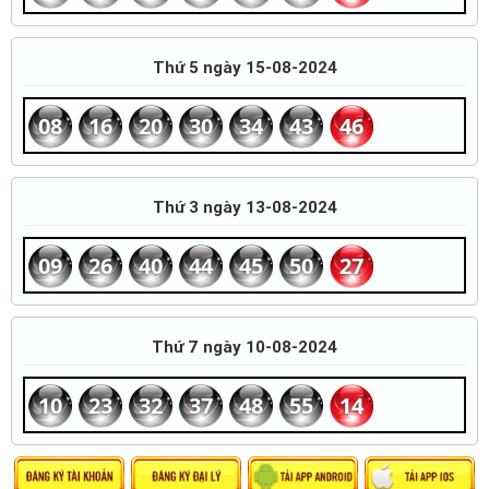
Thứ 5 ngày 15-08-2024
08
16
20
30
34
43
46
Thứ 3 ngày 13-08-2024
09
26
40
44
45
50
27
Thứ 7 ngày 10-08-2024
10
23
32
37
48
55
14