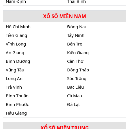
Nam Định
Thái Bình
XỔ SỐ MIỀN NAM
Hồ Chí Minh
Đồng Nai
Tiền Giang
Tây Ninh
Vĩnh Long
Bến Tre
An Giang
Kiên Giang
Bình Dương
Cần Thơ
Vũng Tàu
Đồng Tháp
Long An
Sóc Trăng
Trà Vinh
Bạc Liêu
Bình Thuận
Cà Mau
Bình Phước
Đà Lạt
Hậu Giang
XỔ SỐ MIỀN TRUNG