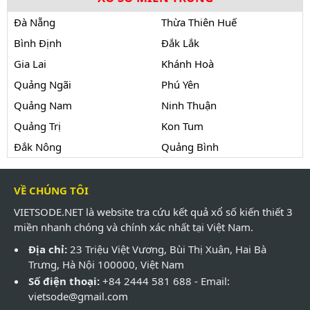
Đà Nẵng
Thừa Thiên Huế
Bình Định
Đắk Lắk
Gia Lai
Khánh Hoà
Quảng Ngãi
Phú Yên
Quảng Nam
Ninh Thuận
Quảng Trị
Kon Tum
Đắk Nông
Quảng Bình
VỀ CHÚNG TÔI
VIETSODE.NET là website tra cứu kết quả xổ số kiến thiết 3
miền nhanh chóng và chính xác nhất tại Việt Nam.
Địa chỉ:
23 Triệu Việt Vương, Bùi Thị Xuân, Hai Bà
Trưng, Hà Nội 100000, Việt Nam
Số điện thoại:
+84 2444 581 688 - Email:
vietsode@gmail.com