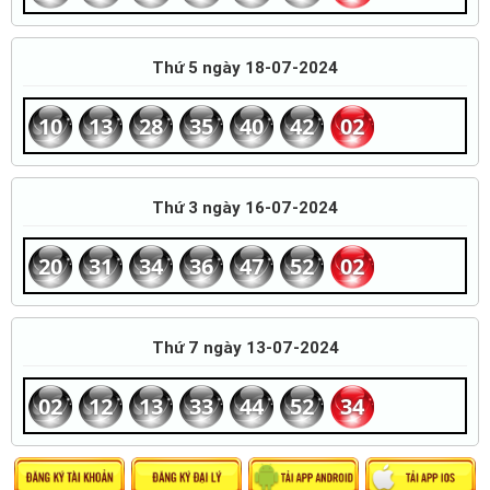
Thứ 5 ngày 18-07-2024
10
13
28
35
40
42
02
Thứ 3 ngày 16-07-2024
20
31
34
36
47
52
02
Thứ 7 ngày 13-07-2024
02
12
13
33
44
52
34