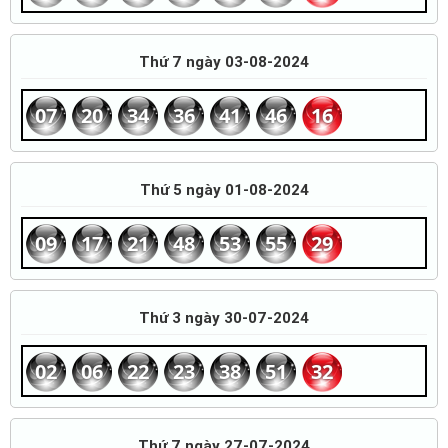
Thứ 7 ngày 03-08-2024
07
20
34
36
41
46
16
Thứ 5 ngày 01-08-2024
09
17
21
48
53
55
29
Thứ 3 ngày 30-07-2024
02
06
22
23
38
51
32
Thứ 7 ngày 27-07-2024