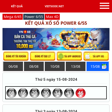
KẾT QUẢ
VIETSODE.NET
Mega 6/45
Power 6/55
Max 4D
KẾT QUẢ XỔ SỐ POWER 6/55
06/08
08/08
10/08
13/08
15/08
Thứ 5 ngày 15-08-2024
08
16
20
30
34
43
46
Thứ 3 ngày 13-08-2024