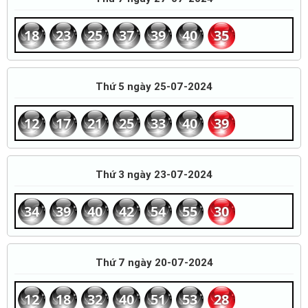
18
23
25
37
39
40
35
Thứ 5 ngày 25-07-2024
12
17
21
25
33
40
39
Thứ 3 ngày 23-07-2024
34
39
40
42
54
55
30
Thứ 7 ngày 20-07-2024
12
18
32
40
51
53
28