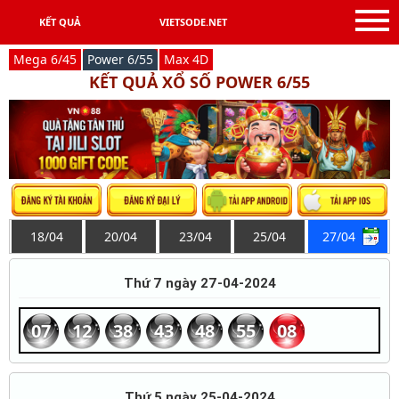
KẾT QUẢ
VIETSODE.NET
Mega 6/45
Power 6/55
Max 4D
KẾT QUẢ XỔ SỐ POWER 6/55
18/04
20/04
23/04
25/04
27/04
Thứ 7 ngày 27-04-2024
07
12
38
43
48
55
08
Thứ 5 ngày 25-04-2024