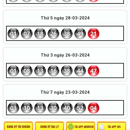
Thứ 5 ngày 28-03-2024
01
07
18
26
38
49
21
Thứ 3 ngày 26-03-2024
01
08
13
16
38
44
47
Thứ 7 ngày 23-03-2024
03
10
13
30
40
52
04