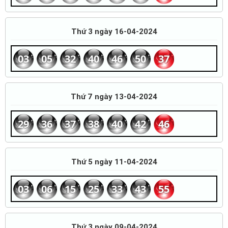
Thứ 3 ngày 16-04-2024
03
05
32
40
46
50
37
Thứ 7 ngày 13-04-2024
29
36
37
38
40
42
46
Thứ 5 ngày 11-04-2024
03
06
15
25
33
43
55
Thứ 3 ngày 09-04-2024