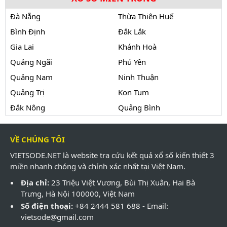
Đà Nẵng
Thừa Thiên Huế
Bình Định
Đắk Lắk
Gia Lai
Khánh Hoà
Quảng Ngãi
Phú Yên
Quảng Nam
Ninh Thuận
Quảng Trị
Kon Tum
Đắk Nông
Quảng Bình
VỀ CHÚNG TÔI
VIETSODE.NET là website tra cứu kết quả xổ số kiến thiết 3
miền nhanh chóng và chính xác nhất tại Việt Nam.
Địa chỉ:
23 Triệu Việt Vương, Bùi Thị Xuân, Hai Bà
Trưng, Hà Nội 100000, Việt Nam
Số điện thoại:
+84 2444 581 688 - Email:
vietsode@gmail.com