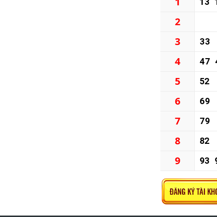
1
13
2
3
33
4
47
5
52
6
69
7
79
8
82
9
93