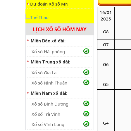
Dự đoán Xổ số MN
16/01
2025
LỊCH XỔ SỐ HÔM NAY
G8
Miền Bắc xổ đài:
G7
Xổ số Hải phòng
Miền Trung xổ đài:
G6
Xổ số Gia Lai
Xổ số Ninh Thuận
G5
Miền Nam xổ đài:
Xổ số Bình Dương
Xổ số Trà Vinh
G4
Xổ số Vĩnh Long