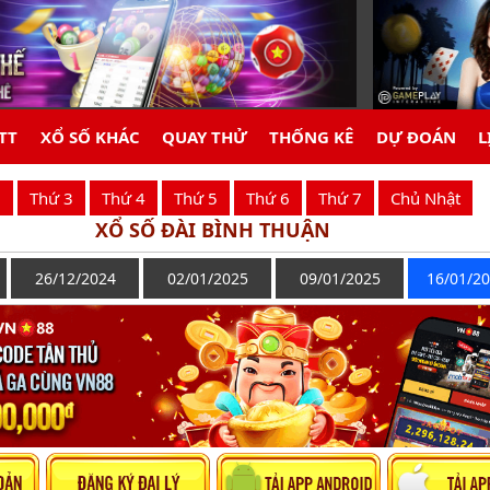
TT
XỔ SỐ KHÁC
QUAY THỬ
THỐNG KÊ
DỰ ĐOÁN
L
2
T
hứ
3
T
hứ
4
T
hứ
5
T
hứ
6
T
hứ
7
C
hủ
N
hật
XỔ SỐ ĐÀI BÌNH THUẬN
26/12
/2024
02/01
/2025
09/01
/2025
16/01
/2