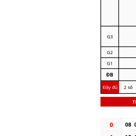
G3
G2
G1
ĐB
Đầy đủ
2 số
T
0
08