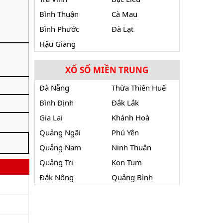
Bình Thuận
Cà Mau
Bình Phước
Đà Lạt
Hậu Giang
XỔ SỐ MIỀN TRUNG
Đà Nẵng
Thừa Thiên Huế
Bình Định
Đắk Lắk
Gia Lai
Khánh Hoà
Quảng Ngãi
Phú Yên
Quảng Nam
Ninh Thuận
Quảng Trị
Kon Tum
Đắk Nông
Quảng Bình