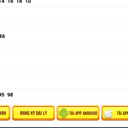
14
16
16
10
46
95
98