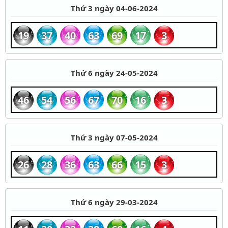
Thứ 3 ngày 04-06-2024
19
37
40
63
69
17
3
Thứ 6 ngày 24-05-2024
46
54
56
67
70
16
3
Thứ 3 ngày 07-05-2024
26
28
36
63
66
15
3
Thứ 6 ngày 29-03-2024