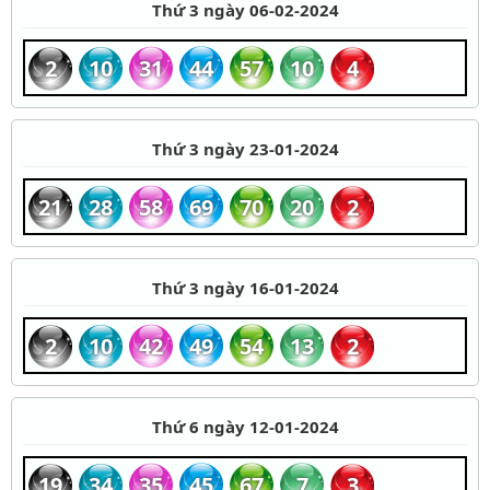
Thứ 3 ngày 06-02-2024
2
10
31
44
57
10
4
Thứ 3 ngày 23-01-2024
21
28
58
69
70
20
2
Thứ 3 ngày 16-01-2024
2
10
42
49
54
13
2
Thứ 6 ngày 12-01-2024
19
34
35
45
67
7
3