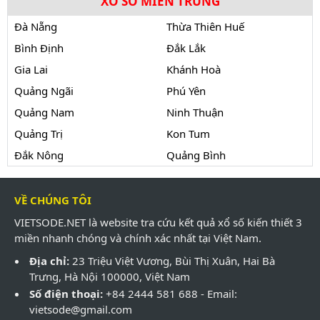
XỔ SỐ MIỀN TRUNG
Đà Nẵng
Thừa Thiên Huế
Bình Định
Đắk Lắk
Gia Lai
Khánh Hoà
Quảng Ngãi
Phú Yên
Quảng Nam
Ninh Thuận
Quảng Trị
Kon Tum
Đắk Nông
Quảng Bình
VỀ CHÚNG TÔI
VIETSODE.NET là website tra cứu kết quả xổ số kiến thiết 3
miền nhanh chóng và chính xác nhất tại Việt Nam.
Địa chỉ:
23 Triệu Việt Vương, Bùi Thị Xuân, Hai Bà
Trưng, Hà Nội 100000, Việt Nam
Số điện thoại:
+84 2444 581 688 - Email:
vietsode@gmail.com