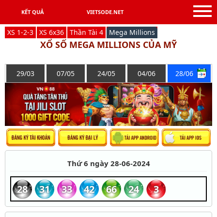
KẾT QUẢ
VIETSODE.NET
X
S
1-2-3
X
S
6x36
Thần Tài 4
Mega Millions
XỔ SỐ MEGA MILLIONS CỦA MỸ
29/03
07/05
24/05
04/06
28/06
Thứ 6 ngày 28-06-2024
28
31
33
42
66
24
3