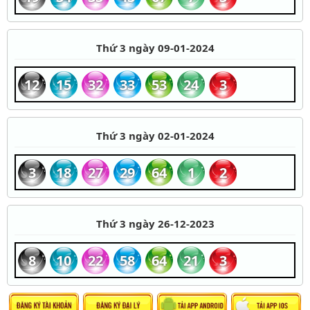
Thứ 3 ngày 09-01-2024
12
15
32
33
53
24
3
Thứ 3 ngày 02-01-2024
3
18
27
29
64
1
2
Thứ 3 ngày 26-12-2023
8
10
22
58
64
21
3